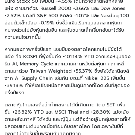
Euro Stoxx 50 เพิ่มขึ้น +4.55% เด่นกว่าตลาดหลักหลาย
แห่ง ตามมาด้วย Russell 2000 +3.66% และ Dow Jones
+2.52% ขณะที่ S&P 500 ลดลง -1.07% และ Nasdaq 100
อ่อนตัวเล็กน้อย -0.19% บ่งชี้ว่าเงินเริ่มหมุนออกจากหุ้นเท
คบางส่วนไปยังหุ้นกลุ่มอื่น และหุ้นขนาดเล็กเริ่มกลับมาได้รับ
ความสนใจมากขึ้น
หากมองภาพครึ่งปีแรก แชมป์ของตลาดโลกแทบไม่มีข้อโต้
แย้ง คือ KOSPI ที่พุ่งขึ้นถึง +101.14% YTD จากแรงหนุนของ
ธีม AI, Memory Cycle และความคาดหวังต่อหุ้นเทคเกาหลี
ตามมาด้วย Taiwan Weighted +55.37% ซึ่งยังได้อานิสงส์
จาก AI Supply Chain เช่นกัน ขณะที่ Nikkei 225 เพิ่มขึ้น
+39.18% ทำให้เอเชียเหนือกลายเป็นภูมิภาคที่โดดเด่นที่สุดของ
ครึ่งปีแรก
ตลาดหุ้นไทยเองถือว่าทำผลงานได้ดีเกินคาด โดย SET เพิ่ม
ขึ้น +26.32% YTD และ MSCI Thailand +28.30% แม้จะยัง
ตามหลังเกาหลี ไต้หวัน และญี่ปุ่น แต่ถือว่าอยู่ในกลุ่มตลาดที่ให้
ผลตอบแทนเด่นมากเมื่อเทียบกับตลาดโลก โดยเฉพาะในปีที่
ตลาดไม่ได้ปรับขึ้นพร้อมกันทุกภูมิภาค