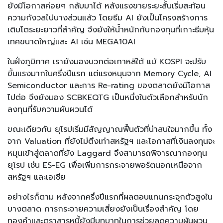
ยังมีโอกาสค่อยๆ กลับมาได้ หลังแรงขายระยะสั้นเริ่มสะท้อน
ความกังวลไปบางส่วนแล้ว โดยธีม AI ยังเป็นโครงสร้างการ
เติบโตระยะยาวที่สำคัญ จึงยังให้น้ำหนักกับกองทุนที่เกาะธีมหุ้น
เทคขนาดใหญ่และ AI เช่น MEGA10AI
ในฝั่งภูมิภาค เรายังมองบวกต่อเกาหลีใต้ แม้ KOSPI จะปรับ
ขึ้นแรงมากในครึ่งปีแรก แต่แรงหนุนจาก Memory Cycle, AI
Semiconductor และการ Re-rating ของตลาดยังมีโอกาส
ไปต่อ จึงยังมอง SCBKEQTG เป็นหนึ่งในตัวเลือกสำหรับนัก
ลงทุนที่รับความผันผวนได้
ขณะเดียวกัน ยุโรปเริ่มมีสัญญาณฟื้นตัวที่น่าสนใจมากขึ้น ทั้ง
จาก Valuation ที่ยังไม่ตึงเท่าสหรัฐฯ และโอกาสที่เงินลงทุนจะ
หมุนเข้าสู่ตลาดที่ยัง Laggard จึงสามารถพิจารณากองทุน
ยุโรป เช่น ES-EG เพื่อเพิ่มการกระจายพอร์ตนอกเหนือจาก
สหรัฐฯ และเอเชีย
อย่างไรก็ตาม หลังจากครึ่งปีแรกที่ผลตอบแทนกระจุกตัวสูงใน
บางตลาด การกระจายความเสี่ยงยังเป็นเรื่องสำคัญ โดย
ทองคำและตราสารหนี้ยังมีบทบาทในการช่วยลดความผันผวน