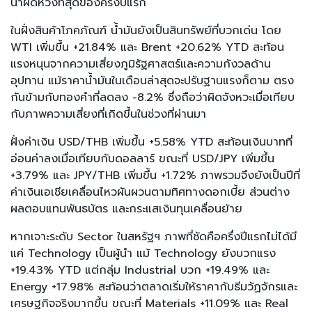
น่าผิดหวังที่สุดของครึ่งปีแรก
ในฝั่งสินค้าโภคภัณฑ์ น้ำมันยังเป็นสินทรัพย์ที่บวกเด่น โดย
WTI เพิ่มขึ้น +21.84% และ Brent +20.62% YTD สะท้อน
แรงหนุนจากความเสี่ยงภูมิรัฐศาสตร์และความกังวลด้าน
อุปทาน แม้ราคาน้ำมันในเดือนล่าสุดจะปรับฐานแรงก็ตาม ตรง
กันข้ามกับทองคำที่ลดลง -8.2% ซึ่งถือว่าผิดจังหวะเมื่อเทียบ
กับภาพความเสี่ยงที่เกิดขึ้นในช่วงที่ผ่านมา
ฝั่งค่าเงิน USD/THB เพิ่มขึ้น +5.58% YTD สะท้อนเงินบาทที่
อ่อนค่าลงเมื่อเทียบกับดอลลาร์ ขณะที่ USD/JPY เพิ่มขึ้น
+3.79% และ JPY/THB เพิ่มขึ้น +1.72% ภาพรวมจึงยังเป็นปีที่
ค่าเงินเอเชียเคลื่อนไหวผันผวนตามทิศทางดอกเบี้ย ส่วนต่าง
ผลตอบแทนพันธบัตร และกระแสเงินทุนเคลื่อนย้าย
หากเจาะระดับ Sector ในสหรัฐฯ ภาพที่ชัดคือครึ่งปีแรกไม่ได้มี
แค่ Technology เป็นผู้นำ แม้ Technology ยังบวกแรง
+19.43% YTD แต่กลุ่ม Industrial บวก +19.49% และ
Energy +17.98% สะท้อนว่าตลาดเริ่มให้ราคากับธีมวัฏจักรและ
เศรษฐกิจจริงมากขึ้น ขณะที่ Materials +11.09% และ Real