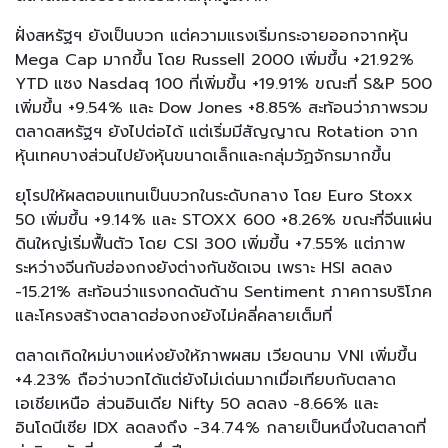
ฝั่งสหรัฐฯ ยังเป็นบวก แต่ความแรงเริ่มกระจายออกจากหุ้น
Mega Cap มากขึ้น โดย Russell 2000 เพิ่มขึ้น +21.92%
YTD แซง Nasdaq 100 ที่เพิ่มขึ้น +19.91% ขณะที่ S&P 500
เพิ่มขึ้น +9.54% และ Dow Jones +8.85% สะท้อนว่าภาพรวม
ตลาดสหรัฐฯ ยังไปต่อได้ แต่เริ่มมีสัญญาณ Rotation จาก
หุ้นเทคบางส่วนไปยังหุ้นขนาดเล็กและกลุ่มวัฏจักรมากขึ้น
ยุโรปให้ผลตอบแทนเป็นบวกในระดับกลาง โดย Euro Stoxx
50 เพิ่มขึ้น +9.14% และ STOXX 600 +8.26% ขณะที่จีนแผ่น
ดินใหญ่เริ่มฟื้นตัว โดย CSI 300 เพิ่มขึ้น +7.55% แต่ภาพ
ระหว่างจีนกับฮ่องกงยังต่างกันชัดเจน เพราะ HSI ลดลง
-15.21% สะท้อนว่าแรงกดดันด้าน Sentiment ภาคการบริโภค
และโครงสร้างตลาดฮ่องกงยังไม่คลี่คลายเต็มที่
ตลาดเกิดใหม่บางแห่งยังให้ภาพผสม เวียดนาม VNI เพิ่มขึ้น
+4.23% ถือว่าบวกได้แต่ยังไม่เด่นมากเมื่อเทียบกับตลาด
เอเชียเหนือ ส่วนอินเดีย Nifty 50 ลดลง -8.66% และ
อินโดนีเซีย IDX ลดลงถึง -34.74% กลายเป็นหนึ่งในตลาดที่