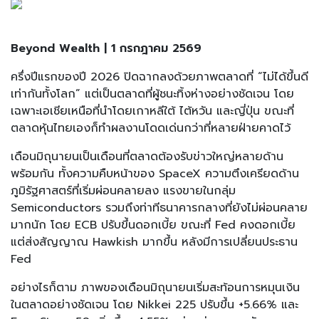
Beyond Wealth | 1 กรกฎาคม 2569
ครึ่งปีแรกของปี 2026 ปิดฉากลงด้วยภาพตลาดที่ “ไม่ได้ขึ้นดี
เท่ากันทั้งโลก” แต่เป็นตลาดที่ผู้ชนะทิ้งห่างอย่างชัดเจน โดย
เฉพาะเอเชียเหนือที่นำโดยเกาหลีใต้ ไต้หวัน และญี่ปุ่น ขณะที่
ตลาดหุ้นไทยเองก็ทำผลงานโดดเด่นกว่าที่หลายฝ่ายคาดไว้
เดือนมิถุนายนเป็นเดือนที่ตลาดต้องรับข่าวใหญ่หลายด้าน
พร้อมกัน ทั้งความคืบหน้าของ SpaceX ความตึงเครียดด้าน
ภูมิรัฐศาสตร์ที่เริ่มผ่อนคลายลง แรงขายในกลุ่ม
Semiconductors รวมถึงท่าทีธนาคารกลางที่ยังไม่ผ่อนคลาย
มากนัก โดย ECB ปรับขึ้นดอกเบี้ย ขณะที่ Fed คงดอกเบี้ย
แต่ส่งสัญญาณ Hawkish มากขึ้น หลังมีการเปลี่ยนประธาน
Fed
อย่างไรก็ตาม ภาพของเดือนมิถุนายนเริ่มสะท้อนการหมุนเงิน
ในตลาดอย่างชัดเจน โดย Nikkei 225 ปรับขึ้น +5.66% และ