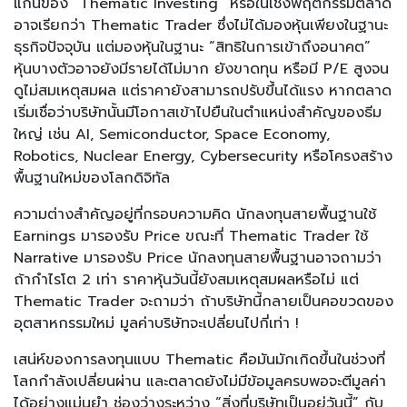
แก่นของ “Thematic Investing” หรือในเชิงพฤติกรรมตลาด
อาจเรียกว่า Thematic Trader ซึ่งไม่ได้มองหุ้นเพียงในฐานะ
ธุรกิจปัจจุบัน แต่มองหุ้นในฐานะ “สิทธิในการเข้าถึงอนาคต”
หุ้นบางตัวอาจยังมีรายได้ไม่มาก ยังขาดทุน หรือมี P/E สูงจน
ดูไม่สมเหตุสมผล แต่ราคายังสามารถปรับขึ้นได้แรง หากตลาด
เริ่มเชื่อว่าบริษัทนั้นมีโอกาสเข้าไปยืนในตำแหน่งสำคัญของธีม
ใหญ่ เช่น AI, Semiconductor, Space Economy,
Robotics, Nuclear Energy, Cybersecurity หรือโครงสร้าง
พื้นฐานใหม่ของโลกดิจิทัล
ความต่างสำคัญอยู่ที่กรอบความคิด นักลงทุนสายพื้นฐานใช้
Earnings มารองรับ Price ขณะที่ Thematic Trader ใช้
Narrative มารองรับ Price นักลงทุนสายพื้นฐานอาจถามว่า
ถ้ากำไรโต 2 เท่า ราคาหุ้นวันนี้ยังสมเหตุสมผลหรือไม่ แต่
Thematic Trader จะถามว่า ถ้าบริษัทนี้กลายเป็นคอขวดของ
อุตสาหกรรมใหม่ มูลค่าบริษัทจะเปลี่ยนไปกี่เท่า !
เสน่ห์ของการลงทุนแบบ Thematic คือมันมักเกิดขึ้นในช่วงที่
โลกกำลังเปลี่ยนผ่าน และตลาดยังไม่มีข้อมูลครบพอจะตีมูลค่า
ได้อย่างแม่นยำ ช่องว่างระหว่าง “สิ่งที่บริษัทเป็นอยู่วันนี้” กับ