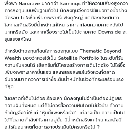
พึ่งพา Narrative มากกว่า Earnings ทำให้ความเสี่ยงสูงกว่า
การลงทุนแบบพื้นฐานทั่วไป นักลงทุนจึงควรใช้แนวทางนี้อย่าง
มีกรอบ ไม่ใช่ซื้อเพียงเพราะธีมฟังดูใหญ่ แต่ต้องประเมินว่า
โอกาสเกิดจริงมีน้ำหนักแค่ไหน ราคาสะท้อนความคาดหวังไป
มากหรือยัง และหากเรื่องราวไม่เป็นไปตามคาด Downside จะ
รุนแรงแค่ไหน
สำหรับนักลงทุนที่สนใจการลงทุนแบบ Thematic Beyond
Wealth มองว่าควรใช้เป็น Satellite Portfolio ในระดับที่รับ
ความผันผวนได้ เลือกธีมที่มีโครงสร้างการเติบโตจริง ไม่ไล่ซื้อ
เพียงเพราะราคาขึ้นแรง และทยอยสะสมในจังหวะที่ตลาด
ผันผวนมากกว่าการเข้าซื้อเต็มน้ำหนักในช่วงที่กระแสร้อนแรง
ที่สุด
ในตลาดที่เต็มไปด้วยเรื่องเล่า นักลงทุนไม่จำเป็นต้องปฏิเสธ
ความฝันทั้งหมด แต่ก็ไม่ควรซื้อความฝันโดยไม่มีวินัย คำถาม
สำคัญจึงไม่ใช่แค่ “หุ้นนี้แพงหรือยัง” แต่อาจเป็น ความเป็นไป
ได้ที่ตลาดกำลังให้ราคาอยู่นั้น มีน้ำหนักจริงแค่ไหน และยังมี
อะไรในอนาคตที่ตลาดอาจประเมินไม่ครบหรือไม่ ?