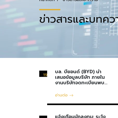
ข่าวสารและบทคว
บล. บียอนด์ (BYD) นำ
19
เสนอข้อมูลบริษัท ภายใน
มีนาคม
งานบริษัทจดทะเบียนพบ
นักลงทุน Opportunity
Day Performance
อ่านต่อ
Review YE/2024
แจ้งเตือนนักลงทุน: ระวัง