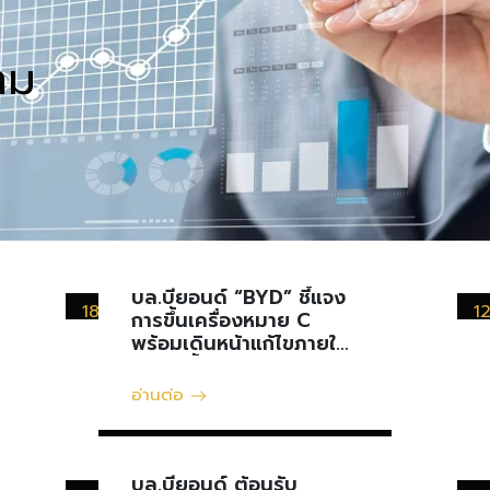
าม
บล.บียอนด์ “BYD” ชี้แจง
18
1
การขึ้นเครื่องหมาย C
มีนาคม
มี
พร้อมเดินหน้าแก้ไขภายใน
ก.ค. ปีนี้
อ่านต่อ
บล.บียอนด์ ต้อนรับ