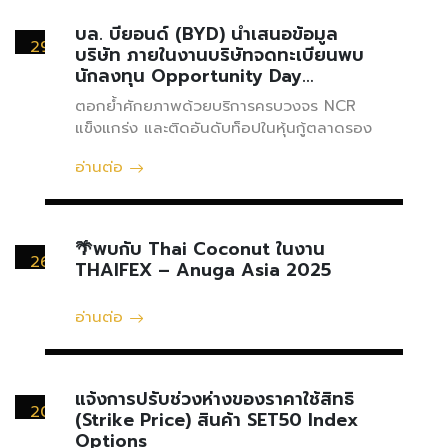
บล. บียอนด์ (BYD) นำเสนอข้อมูล
29
บริษัท ภายในงานบริษัทจดทะเบียนพบ
พฤษภาคม
นักลงทุน Opportunity Day
Performance Review Q1/2025
ตอกย้ำศักยภาพด้วยบริการครบวงจร NCR
แข็งแกร่ง และติดอันดับท็อปในหุ้นกู้ตลาดรอง
อ่านต่อ
🌴พบกับ Thai Coconut ในงาน
26
THAIFEX – Anuga Asia 2025
พฤษภาคม
อ่านต่อ
แจ้งการปรับช่วงห่างของราคาใช้สิทธิ
20
(Strike Price) สินค้า SET50 Index
พฤษภาคม
Options