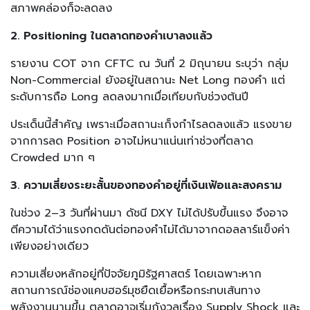
สภาพคล่องก็จะลดลง
2. Positioning ในตลาดทองคำเบาลงแล้ว
รายงาน COT จาก CFTC ณ วันที่ 2 มิถุนายน ระบุว่า กลุ่ม
Non-Commercial ยังอยู่ในสถานะ Net Long ทองคำ แต่
ระดับการถือ Long ลดลงมากเมื่อเทียบกับช่วงต้นปี
ประเด็นนี้สำคัญ เพราะเมื่อสถานะเก็งกำไรลดลงแล้ว แรงขาย
จากการลด Position อาจไม่หนาแน่นเท่าช่วงที่ตลาด
Crowded มาก ๆ
3. ความเสี่ยงระยะสั้นของทองคำอยู่ที่เงินเฟ้อและสงคราม
ในช่วง 2–3 วันที่ผ่านมา ดัชนี DXY ไม่ได้ปรับขึ้นแรง จึงอาจ
ตีความได้ว่าแรงกดดันต่อทองคำไม่ได้มาจากดอลลาร์แข็งค่า
เพียงอย่างเดียว
ความเสี่ยงหลักอยู่ที่ปัจจัยภูมิรัฐศาสตร์ โดยเฉพาะหาก
สถานการณ์ช่องแคบฮอร์มุซยืดเยื้อหรือกระทบเส้นทาง
พลังงานนานขึ้น ตลาดอาจเริ่มกังวลเรื่อง Supply Shock และ