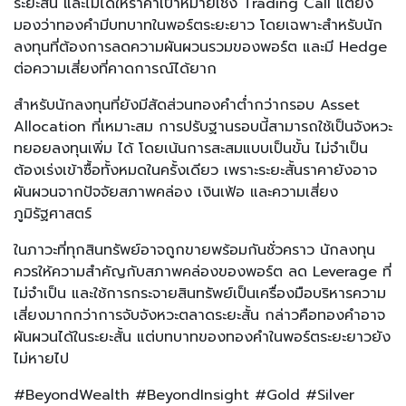
ระยะสั้น และไม่ได้ให้ราคาเป้าหมายเชิง Trading Call แต่ยัง
มองว่าทองคำมีบทบาทในพอร์ตระยะยาว โดยเฉพาะสำหรับนัก
ลงทุนที่ต้องการลดความผันผวนรวมของพอร์ต และมี Hedge
ต่อความเสี่ยงที่คาดการณ์ได้ยาก
สำหรับนักลงทุนที่ยังมีสัดส่วนทองคำต่ำกว่ากรอบ Asset
Allocation ที่เหมาะสม การปรับฐานรอบนี้สามารถใช้เป็นจังหวะ
ทยอยลงทุนเพิ่ม ได้ โดยเน้นการสะสมแบบเป็นขั้น ไม่จำเป็น
ต้องเร่งเข้าซื้อทั้งหมดในครั้งเดียว เพราะระยะสั้นราคายังอาจ
ผันผวนจากปัจจัยสภาพคล่อง เงินเฟ้อ และความเสี่ยง
ภูมิรัฐศาสตร์
ในภาวะที่ทุกสินทรัพย์อาจถูกขายพร้อมกันชั่วคราว นักลงทุน
ควรให้ความสำคัญกับสภาพคล่องของพอร์ต ลด Leverage ที่
ไม่จำเป็น และใช้การกระจายสินทรัพย์เป็นเครื่องมือบริหารความ
เสี่ยงมากกว่าการจับจังหวะตลาดระยะสั้น กล่าวคือทองคำอาจ
ผันผวนได้ในระยะสั้น แต่บทบาทของทองคำในพอร์ตระยะยาวยัง
ไม่หายไป
#BeyondWealth #BeyondInsight #Gold #Silver