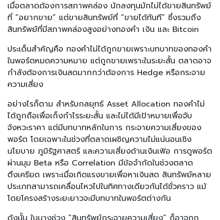
เมื่อตลาดต้องการสภาพคล่อง นักลงทุนมักไม่ได้ขายสินทรัพย์
ที่ “อยากขาย” แต่ขายสินทรัพย์ที่ “ขายได้ทันที” ซึ่งรวมถึง
สินทรัพย์ที่มีสภาพคล่องสูงอย่างทองคำ เงิน และ Bitcoin
ประเด็นสำคัญคือ ทองคำไม่ได้ถูกขายเพราะบทบาทของทองคำ
ในพอร์ตหมดความหมาย แต่ถูกขายเพราะในระยะสั้น ตลาดอาจ
กำลังต้องการเงินสดมากกว่าต้องการ Hedge หรือกระจาย
ความเสี่ยง
อย่างไรก็ตาม สำหรับกลยุทธ์ Asset Allocation ทองคำไม่
ได้ถูกถือเพื่อเก็งกำไรระยะสั้น และไม่ได้มีเป้าหมายเพื่อจับ
จังหวะราคา แต่มีบทบาทหลักในการ กระจายความเสี่ยงของ
พอร์ต โดยเฉพาะในช่วงที่ตลาดเผชิญความไม่แน่นอนเชิง
นโยบาย ภูมิรัฐศาสตร์ และความเสี่ยงด้านเงินเฟ้อ การดูพอร์ต
ผ่านมุม Beta หรือ Correlation มีข้อจำกัดในช่วงตลาด
ตึงเครียด เพราะเมื่อเกิดแรงขายเพื่อหาเงินสด สินทรัพย์หลาย
ประเภทสามารถเคลื่อนไหวไปในทิศทางเดียวกันได้ชั่วคราว แม้
โดยโครงสร้างระยะยาวจะมีบทบาทในพอร์ตต่างกัน
ดังนั้น ในบางช่วง “สินทรัพย์กระจายความเสี่ยง” ก็อาจถูก