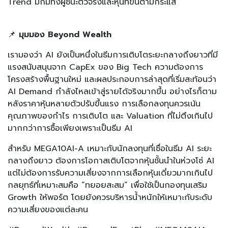
Trend มักมีทั้งผู้ชนะตัวจริงและหุ้นที่ขึ้นตามกระแส
📌
มุมมอง Beyond Wealth
เรามองว่า AI ยังเป็นหนึ่งในธีมการเติบโตระยะกลางถึงยาวที่มี
แรงสนับสนุนจาก CapEx ของ Big Tech ความต้องการ
โครงสร้างพื้นฐานใหม่ และผลประกอบการล่าสุดที่เริ่มสะท้อนว่า
AI Demand กำลังไหลเข้าสู่รายได้จริงมากขึ้น อย่างไรก็ตาม
หลังราคาหุ้นหลายตัวปรับขึ้นแรง การเลือกลงทุนควรเน้น
คุณภาพของกำไร การเติบโต และ Valuation ที่ไม่ตึงเกินไป
มากกว่าการซื้อเพียงเพราะเป็นธีม AI
สำหรับ MEGA10AI-A เหมาะกับนักลงทุนที่เชื่อในธีม AI ระยะ
กลางถึงยาว ต้องการโอกาสเติบโตจากหุ้นชั้นนำในห่วงโซ่ AI
แต่ไม่ต้องการรับความเสี่ยงจากการเลือกหุ้นเดี่ยวมากเกินไป
กลยุทธ์ที่เหมาะสมคือ “ทยอยสะสม” เพื่อใช้เป็นกองทุนเสริม
Growth ให้พอร์ต โดยยังควรบริหารน้ำหนักให้เหมาะกับระดับ
ความเสี่ยงของแต่ละคน