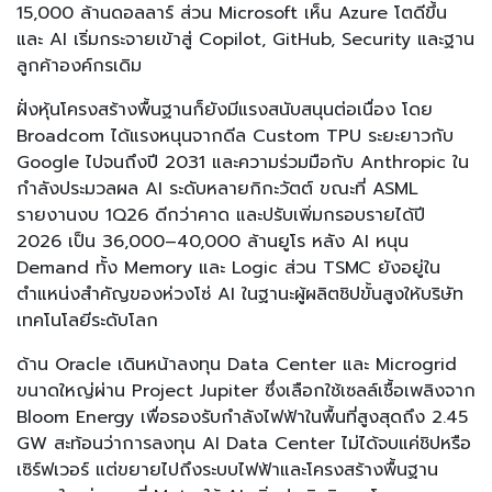
15,000 ล้านดอลลาร์ ส่วน Microsoft เห็น Azure โตดีขึ้น
และ AI เริ่มกระจายเข้าสู่ Copilot, GitHub, Security และฐาน
ลูกค้าองค์กรเดิม
ฝั่งหุ้นโครงสร้างพื้นฐานก็ยังมีแรงสนับสนุนต่อเนื่อง โดย
Broadcom ได้แรงหนุนจากดีล Custom TPU ระยะยาวกับ
Google ไปจนถึงปี 2031 และความร่วมมือกับ Anthropic ใน
กำลังประมวลผล AI ระดับหลายกิกะวัตต์ ขณะที่ ASML
รายงานงบ 1Q26 ดีกว่าคาด และปรับเพิ่มกรอบรายได้ปี
2026 เป็น 36,000–40,000 ล้านยูโร หลัง AI หนุน
Demand ทั้ง Memory และ Logic ส่วน TSMC ยังอยู่ใน
ตำแหน่งสำคัญของห่วงโซ่ AI ในฐานะผู้ผลิตชิปขั้นสูงให้บริษัท
เทคโนโลยีระดับโลก
ด้าน Oracle เดินหน้าลงทุน Data Center และ Microgrid
ขนาดใหญ่ผ่าน Project Jupiter ซึ่งเลือกใช้เซลล์เชื้อเพลิงจาก
Bloom Energy เพื่อรองรับกำลังไฟฟ้าในพื้นที่สูงสุดถึง 2.45
GW สะท้อนว่าการลงทุน AI Data Center ไม่ได้จบแค่ชิปหรือ
เซิร์ฟเวอร์ แต่ขยายไปถึงระบบไฟฟ้าและโครงสร้างพื้นฐาน