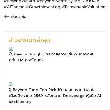
#BeyondWealth #BeyondEventPlay #MEGA10AIA
#AITheme #GrowthInvesting #ReasonableValuation
ย้อนกลับ
ข่าวอัพเดทล่าสุด
🔍 Beyond Insight: กระจายความเสี่ยงในตลาดหุ้น
กลุ่ม EM กองไหนดี?
🎖 Beyond Fund Top Pick 10 กองทุนรวมน่าสนใจ
เดือนสิงหาคม 2569 หลังตลาด Deleverage หุ้นธีม AI
และ Memory