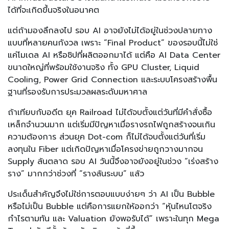
ได้ที่จะเกิดขึ้นจริงในอนาคต
แต่ถ้ามองลึกลงไป รอบ AI อาจยังไม่ได้อยู่ในช่วงปลายทาง
แบบที่หลายคนกังวล เพราะ “Final Product” ของรอบนี้ไม่ใช่
แค่โมเดล AI หรือชิปที่ผลิตออกมาได้ แต่คือ AI Data Center
ขนาดใหญ่ที่พร้อมใช้งานจริง ทั้ง GPU Cluster, Liquid
Cooling, Power Grid Connection และระบบโครงสร้างพื้น
ฐานที่รองรับการประมวลผลระดับมหาศาล
ถ้าเทียบกับอดีต ยุค Railroad ไม่ได้จบตั้งแต่วันที่มีคำสั่งซื้อ
เหล็กจำนวนมาก แต่เริ่มมีปัญหาเมื่อรางรถไฟถูกสร้างจนเกิน
ความต้องการ ส่วนยุค Dot-com ก็ไม่ได้จบตั้งแต่วันที่เริ่ม
ลงทุนใน Fiber แต่เกิดปัญหาเมื่อโครงข่ายถูกวางมากจน
Supply ล้นตลาด รอบ AI วันนี้จึงอาจยังอยู่ในช่วง “เร่งสร้าง
ราง” มากกว่าช่วงที่ “รางล้นระบบ” แล้ว
ประเด็นสำคัญจึงไม่ใช่การตอบแบบง่ายๆ ว่า AI เป็น Bubble
หรือไม่เป็น Bubble แต่คือการแยกให้ออกว่า “หุ้นไหนโตจริง
กำไรตามทัน และ Valuation ยังพอรับได้” เพราะในทุก Mega