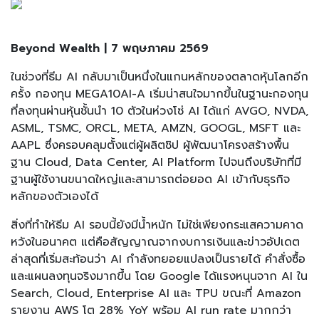
Beyond Wealth | 7 พฤษภาคม 2569
ในช่วงที่ธีม AI กลับมาเป็นหนึ่งในแกนหลักของตลาดหุ้นโลกอีก
ครั้ง กองทุน MEGA10AI-A เริ่มน่าสนใจมากขึ้นในฐานะกองทุน
ที่ลงทุนผ่านหุ้นชั้นนำ 10 ตัวในห่วงโซ่ AI ได้แก่ AVGO, NVDA,
ASML, TSMC, ORCL, META, AMZN, GOOGL, MSFT และ
AAPL ซึ่งครอบคลุมตั้งแต่ผู้ผลิตชิป ผู้พัฒนาโครงสร้างพื้น
ฐาน Cloud, Data Center, AI Platform ไปจนถึงบริษัทที่มี
ฐานผู้ใช้งานขนาดใหญ่และสามารถต่อยอด AI เข้ากับธุรกิจ
หลักของตัวเองได้
สิ่งที่ทำให้ธีม AI รอบนี้ยังมีน้ำหนัก ไม่ใช่เพียงกระแสความคาด
หวังในอนาคต แต่คือสัญญาณจากงบการเงินและข่าวอัปเดต
ล่าสุดที่เริ่มสะท้อนว่า AI กำลังทยอยแปลงเป็นรายได้ คำสั่งซื้อ
และแผนลงทุนจริงมากขึ้น โดย Google ได้แรงหนุนจาก AI ใน
Search, Cloud, Enterprise AI และ TPU ขณะที่ Amazon
รายงาน AWS โต 28% YoY พร้อม AI run rate มากกว่า