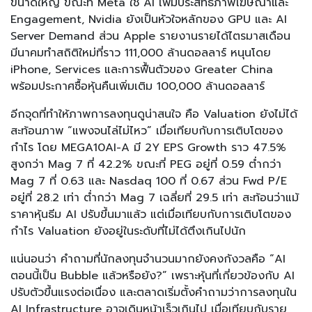
ขนาดใหญ่ ขณะที่ Meta ใช้ AI เพิ่มประสิทธิภาพโฆษณาและ
Engagement, Nvidia ยังเป็นหัวใจหลักของ GPU และ AI
Server Demand ส่วน Apple รายงานรายได้ไตรมาสเดือน
มีนาคมทำสถิติใหม่ที่ราว 111,000 ล้านดอลลาร์ หนุนโดย
iPhone, Services และการฟื้นตัวของ Greater China
พร้อมประกาศซื้อหุ้นคืนเพิ่มเติม 100,000 ล้านดอลลาร์
อีกจุดที่ทำให้ภาพการลงทุนดูน่าสนใจ คือ Valuation ยังไม่ได้
สะท้อนภาพ “แพงจนไล่ไม่ไหว” เมื่อเทียบกับการเติบโตของ
กำไร โดย MEGA10AI-A มี 2Y EPS Growth ราว 47.5%
สูงกว่า Mag 7 ที่ 42.2% ขณะที่ PEG อยู่ที่ 0.59 ต่ำกว่า
Mag 7 ที่ 0.63 และ Nasdaq 100 ที่ 0.67 ส่วน Fwd P/E
อยู่ที่ 28.2 เท่า ต่ำกว่า Mag 7 เฉลี่ยที่ 29.5 เท่า สะท้อนว่าแม้
ราคาหุ้นธีม AI ปรับขึ้นมาแล้ว แต่เมื่อเทียบกับการเติบโตของ
กำไร Valuation ยังอยู่ในระดับที่ไม่ได้ตึงเกินไปนัก
แน่นอนว่า คำถามที่นักลงทุนจำนวนมากยังคงกังวลคือ “AI
ตอนนี้เป็น Bubble แล้วหรือยัง?” เพราะหุ้นที่เกี่ยวข้องกับ AI
ปรับตัวขึ้นแรงต่อเนื่อง และตลาดเริ่มตั้งคำถามว่าการลงทุนใน
AI Infrastructure อาจเดินหน้าเร็วเกินไป เมื่อเทียบกับราย