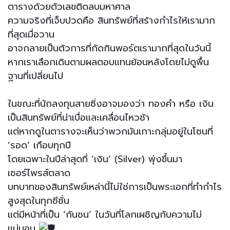
ตารางด้วยตัวเลขติดลบมหาศาล
ความจริงที่เจ็บปวดคือ สินทรัพย์ที่สร้างกำไรให้เรามาก
ที่สุดเมื่อวาน
อาจกลายเป็นตัวการที่กัดกินพอร์ตเรามากที่สุดในวันนี้
หากเราเลือกเดินตามผลตอบแทนย้อนหลังโดยไม่ดูพื้น
ฐานที่เปลี่ยนไป
ในขณะที่นักลงทุนสายซิ่งอาจมองว่า ทองคำ หรือ เงิน
เป็นสินทรัพย์ที่น่าเบื่อและเคลื่อนไหวช้า
แต่หากดูในตารางจะเห็นว่าพวกมันเกาะกลุ่มอยู่ในโซนที่
‘รอด’ เกือบทุกปี
โดยเฉพาะในปีล่าสุดที่ ‘เงิน’ (Silver) พุ่งขึ้นมา
เซอร์ไพรส์ตลาด
บทบาทของสินทรัพย์เหล่านี้ไม่ใช่การเป็นพระเอกที่ทำกำไร
สูงสุดในทุกซีซั่น
แต่มีหน้าที่เป็น ‘กันชน’ ในวันที่โลกเผชิญกับความไม่
แน่นอน