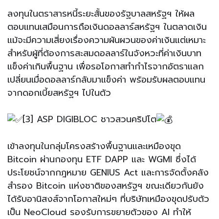
ลงทุนในตราสารหนี้ระยะสั้นของรัฐบาลสหรัฐฯ ให้ผล
ตอบแทนเสมือนการถือเงินดอลลาร์สหรัฐฯ ในตลาดเงิน
แม้จะมีความเสี่ยงเรื่องความผันผวนของค่าเงินแต่เหมาะ
สำหรับผู้ที่ต้องการสะสมดอลลาร์ในจังหวะที่ค่าเงินบาท
แข็งค่าเกินพื้นฐาน เพื่อรอโอกาสทำกำไรจากอัตราแลก
เปลี่ยนเมื่อดอลลาร์กลับมาแข็งค่า พร้อมรับผลตอบแทน
จากดอกเบี้ยสหรัฐฯ ไปในตัว
[3] ASP DIGIBLOC ชาวสวนคริปโต
เข้าลงทุนในกลุ่มโครงสร้างพื้นฐานและเหมืองขุด
Bitcoin ผ่านกองทุน ETF DAPP และ WGMI ซึ่งได้
ประโยชน์จากกฎหมาย GENIUS Act และการจัดตั้งคลัง
สำรอง Bitcoin แห่งชาติของสหรัฐฯ ขณะเดียวกันยัง
ได้รับอานิสงส์จากโอกาสใหม่ๆ ที่บริษัทเหมืองขุดปรับตัว
เป็น NeoCloud รองรับการขยายตัวของ AI ทำให้