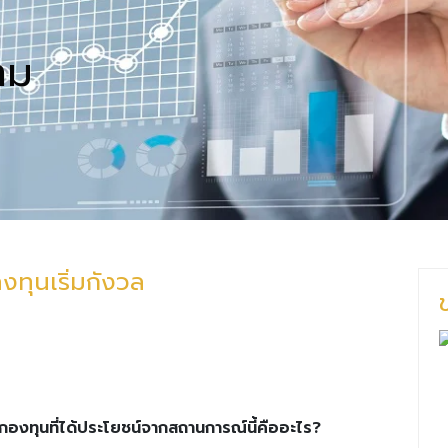
าม
ลงทุนเริ่มกังวล
งวลกองทุนที่ได้ประโยชน์จากสถานการณ์นี้คืออะไร?