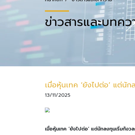
ข่าวสารและบทคว
เมื่อหุ้นเทค ‘ยังไปต่อ’ แต่นัก
13/11/2025
เมื่อหุ้นเทค ‘ยังไปต่อ’ แต่นักลงทุนเริ่มกั