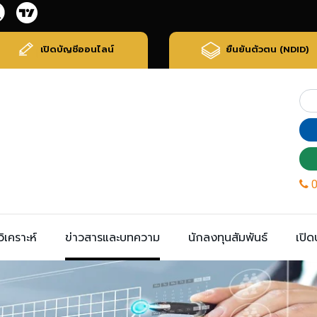
เปิดบัญชีออนไลน์
ยืนยันตัวตน (NDID)
ิเคราะห์
ข่าวสารและบทความ
นักลงทุนสัมพันธ์
เปิด