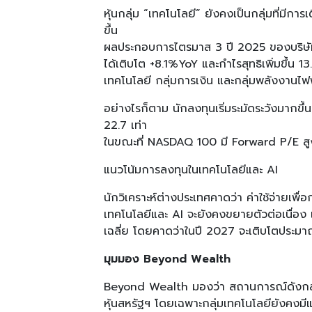
หุ้นกลุ่ม “เทคโนโลยี” ยังคงเป็นกลุ่มที่ม
ขึ้น
ผลประกอบการไตรมาส 3 ปี 2025 ของบริษั
ได้เติบโต +8.1%YoY และกำไรสุทธิเพิ่มขึ้น 13
เทคโนโลยี กลุ่มการเงิน และกลุ่มพลังงานไฟ
อย่างไรก็ตาม นักลงทุนเริ่มระมัดระวังมากขึ
22.7 เท่า
ในขณะที่ NASDAQ 100 มี Forward P/E สูงถึ
แนวโน้มการลงทุนในเทคโนโลยีและ AI
นักวิเคราะห์ต่างประเทศคาดว่า ค่าใช้จ่ายเพ
เทคโนโลยีและ AI จะยังคงขยายตัวต่อเนื่อง 
เฉลี่ย โดยคาดว่าในปี 2027 จะเติบโตประ
มุมมอง Beyond Wealth
Beyond Wealth มองว่า สถานการณ์ดังกล่าว
หุ้นสหรัฐฯ โดยเฉพาะกลุ่มเทคโนโลยียังคงมีแ