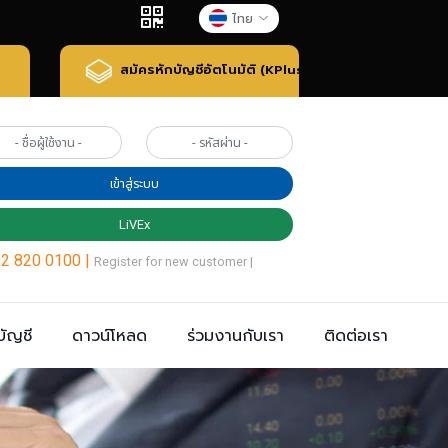
ไทย
สมัครหักบัญชีอัตโนมัติ (KPlus)
บัญชี
ดาวน์โหลด
ร่วมงานกับเรา
ติดต่อเรา