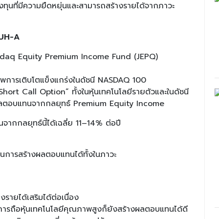
งทุนที่มีความยืดหยุ่นและสามารถสร้างรายได้จากภาวะ
-UH-A
asdaq Equity Premium Income Fund (JEPQ)
ยภาพการเติบโตแข็งแกร่งในดัชนี NASDAQ 100
Short Call Option” ทั้งในหุ้นเทคโนโลยีรายตัวและในดัชนี
มผลตอบแทนจากกลยุทธ์ Premium Equity Income
กกลยุทธ์นี้ได้เฉลี่ย 11–14% ต่อปี
นในการสร้างผลตอบแทนได้ทั้งในภาวะ
รายได้เสริมได้ต่อเนื่อง
 การถือหุ้นเทคโนโลยีคุณภาพสูงก็ยังสร้างผลตอบแทนได้ดี